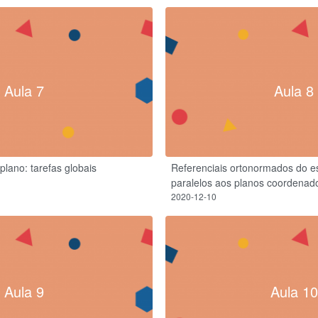
Aula 7
Aula 8
plano: tarefas globais
Referenciais ortonormados do e
paralelos aos planos coordenad
2020-12-10
Aula 9
Aula 10