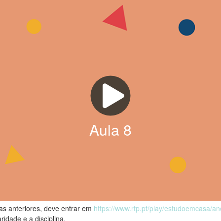
Aula
8
las anteriores, deve entrar em
https://www.rtp.pt/play/estudoemcasa/a
ridade e a disciplina.