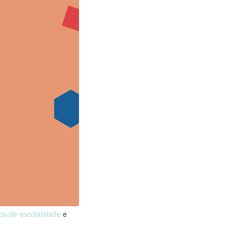
nos-de-escolaridade
e