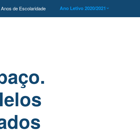
Ano Letivo 2020/2021
Anos de Escolaridade
paço.
lelos
nados