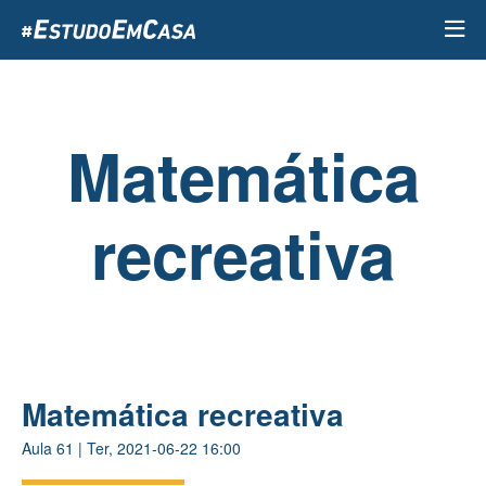
Passar
para
o
conteúdo
principal
Matemática
recreativa
Matemática recreativa
Aula
61
|
Ter, 2021-06-22 16:00