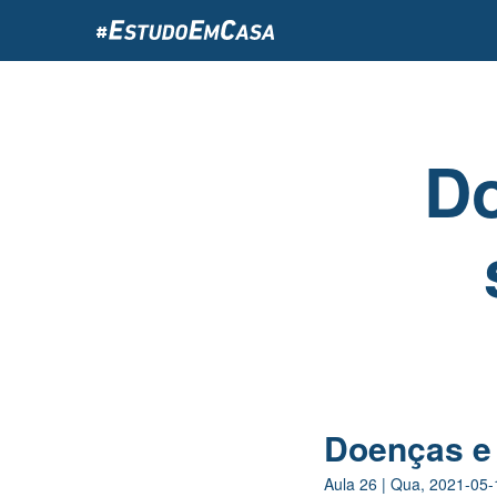
Passar
para
o
conteúdo
principal
Do
Doenças e
Aula
26
|
Qua, 2021-05-