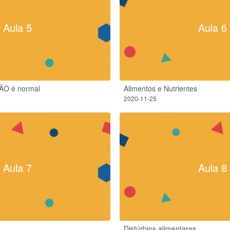
Aula 5
Aula 6
NÃO é normal
Alimentos e Nutrientes
2020-11-25
Aula 7
Aula 8
Distúrbios alimentares