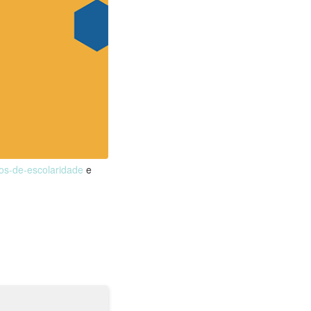
nos-de-escolaridade
e