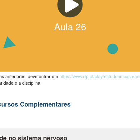
Aula
26
las anteriores, deve entrar em
https://www.rtp.pt/play/estudoemcasa/a
ridade e a disciplina.
ecursos Complementares
de no sistema nervoso