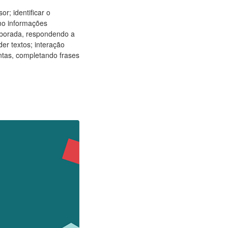
r; identificar o
omo informações
laborada, respondendo a
er textos; interação
ntas, completando frases