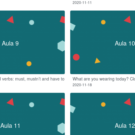
2020-11-11
Aula 9
Aula 10
 verbs: must, mustn’t and have to
What are you wearing today? Cl
2020-11-18
Aula 11
Aula 12