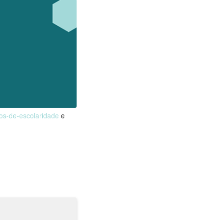
nos-de-escolaridade
e