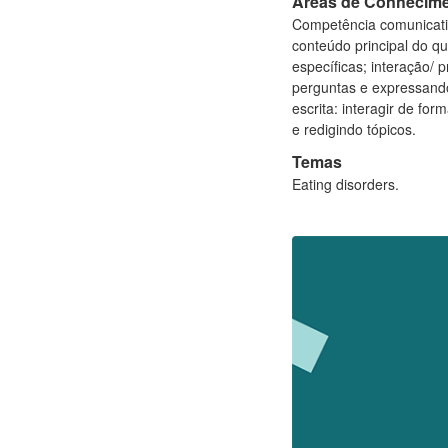
Áreas de Conhecim
Competência comunicativ
conteúdo principal do q
específicas; interação/
perguntas e expressando 
escrita: interagir de f
e redigindo tópicos.
Temas
Eating disorders.