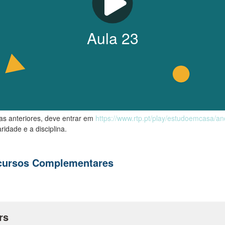
Aula
23
las anteriores, deve entrar em
https://www.rtp.pt/play/estudoemcasa/a
ridade e a disciplina.
ecursos Complementares
rs