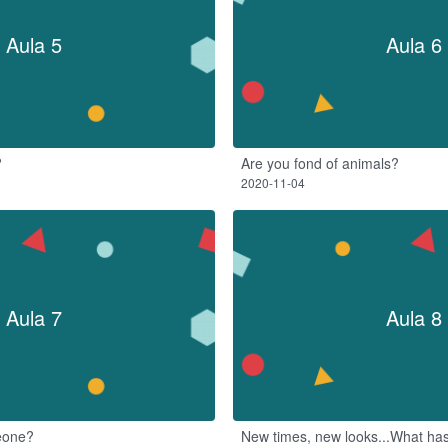
Aula 5
Aula 6
?
Are you fond of animals?​
2020-11-04
Aula 7
Aula 8
eone?
New times, new looks...What ha