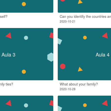
self?
Can you identify the countries an
2020-10-21
Aula 3
Aula 4
ily ties?
What about your family?
2020-10-28