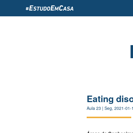
Passar
para
o
conteúdo
principal
Eating dis
Aula
23
|
Seg, 2021-01-