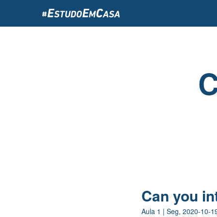
Passar
para
o
conteúdo
principal
C
Can you in
Aula
1
|
Seg, 2020-10-1