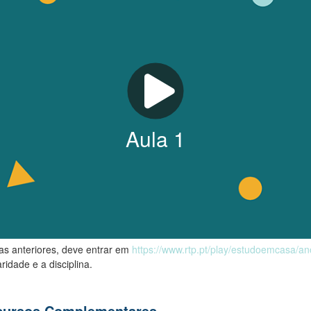
Aula
1
las anteriores, deve entrar em
https://www.rtp.pt/play/estudoemcasa/a
ridade e a disciplina.
ecursos Complementares