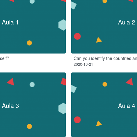
Aula 1
Aula 2
self?
Can you identify the countries an
2020-10-21
Aula 3
Aula 4