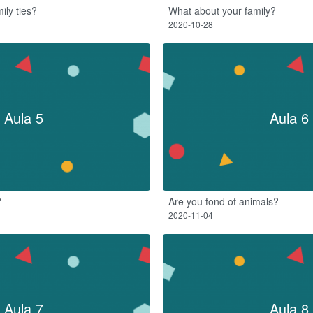
ily ties?
What about your family?
2020-10-28
Aula 5
Aula 6
?
Are you fond of animals?​
2020-11-04
Aula 7
Aula 8