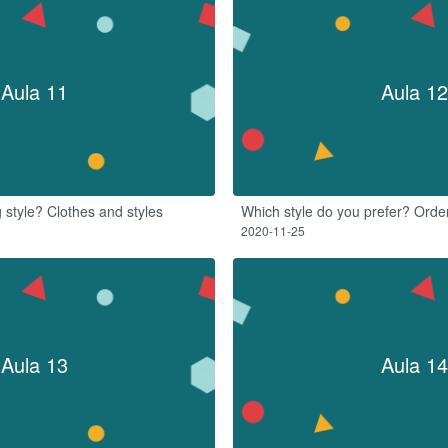
Aula 11
Aula 12
 style? Clothes and styles
Which style do you prefer? Order
2020-11-25
Aula 13
Aula 14