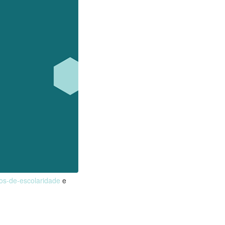
nos-de-escolaridade
e