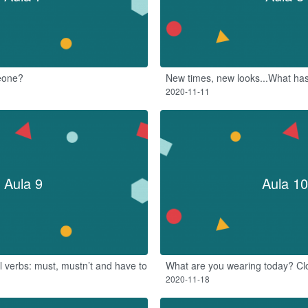
eone?
New times, new looks...What ha
2020-11-11
Aula 9
Aula 10
 verbs: must, mustn’t and have to
What are you wearing today? Cl
2020-11-18