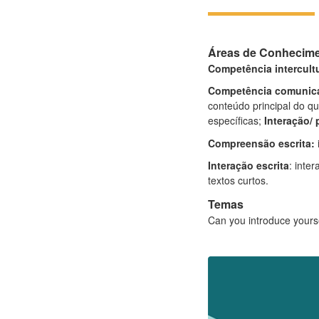
Áreas de Conhecim
Competência intercultu
Competência comunica
conteúdo principal do q
específicas
;
Interação/
Compreensão escrita:
Interação escrita
: inte
textos curtos.
Temas
Can you introduce yours