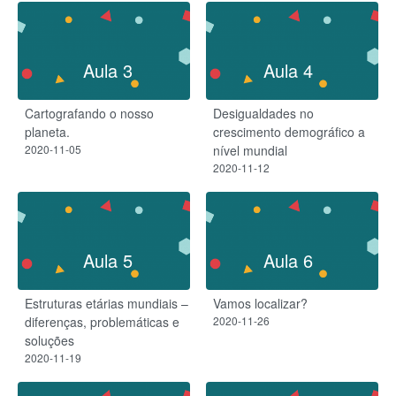
Aula 3
Aula 4
Cartografando o nosso
Desigualdades no
planeta.
crescimento demográfico a
2020-11-05
nível mundial
2020-11-12
Aula 5
Aula 6
Estruturas etárias mundiais –
Vamos localizar?
diferenças, problemáticas e
2020-11-26
soluções
2020-11-19