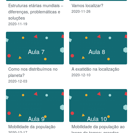
Estruturas etárias mundiais –
Vamos localizar?
diferenças, problemáticas e
2020-11-26
soluções
2020-11-19
Aula 7
Aula 8
Como nos distribuímos no
A exatidão na localização
planeta?
2020-12-10
2020-12-03
Aula 9
Aula 10
Mobilidade da população
Mobilidade da população ao
2020-12-17
longo do tempo: grandes