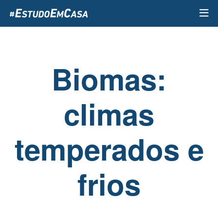
Passar
para
o
conteúdo
principal
Biomas:
climas
temperados e
frios