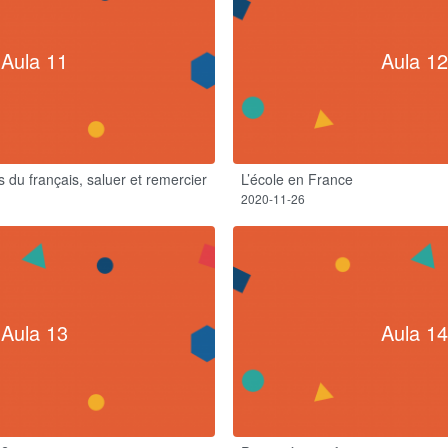
Aula 11
Aula 12
 du français, saluer et remercier
L’école en France​
2020-11-26
Aula 13
Aula 14