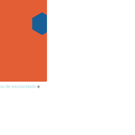
nos-de-escolaridade
e