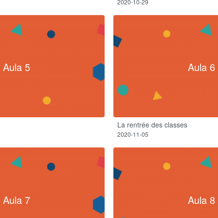
2020-10-29
Aula 5
Aula 6
La rentrée des classes​
2020-11-05
Aula 7
Aula 8