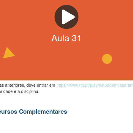
Aula
31
las anteriores, deve entrar em
https://www.rtp.pt/play/estudoemcasa/a
ridade e a disciplina.
ecursos Complementares