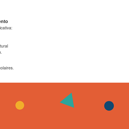
ento
cativa:
tural
a.
olaires.