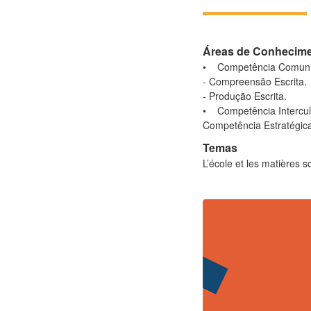
Áreas de Conhecim
• Competência Comuni
- Compreensão Escrita.
- Produção Escrita.
• Competência Intercul
Competência Estratégic
Temas
L’école et les matières sc