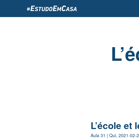
Passar
para
o
conteúdo
principal
L’é
L’école et 
Aula
31
|
Qui, 2021-02-2