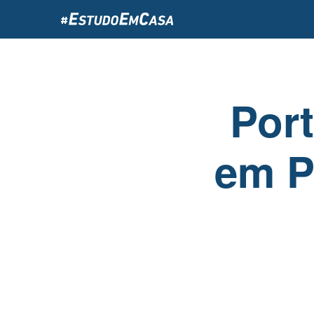
Passar
para
o
conteúdo
principal
Port
em P