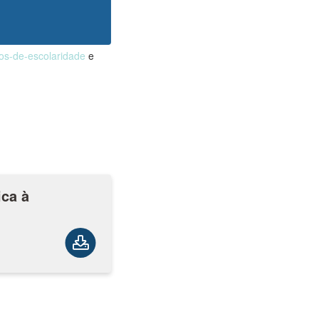
nos-de-escolaridade
e
ica à