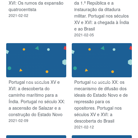
XVI: Os rumos da expansão
da 1.ª República e a
quatrocentista
instauração da ditadura
2021-02-02
militar.​ Portugal nos séculos
XV e XVI:​ a chegada à Índia
e ao Brasil
2021-02-05
Aula 27
Aula 28
Portugal nos séculos XV e
Portugal no século XX: os
XVI: a descoberta do
mecanismo de difusão dos
caminho marítimo para a
ideais do Estado Novo e de
Índia.​ Portugal no século XX:
repressão para os
a ascensão de Salazar e a
opositores. Portugal nos
construção do Estado Novo
séculos XV e XVI: a
2021-02-09
descoberta do Brasil
2021-02-12