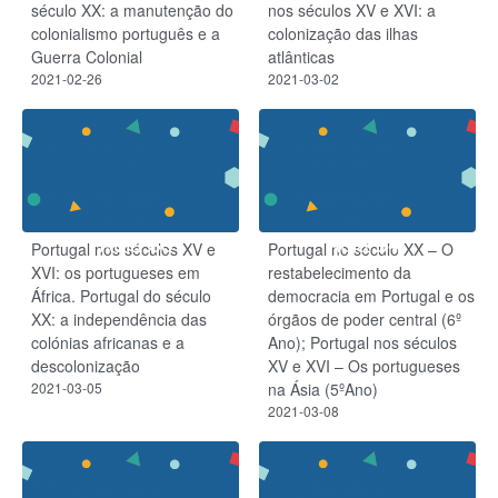
século XX: a manutenção do
nos séculos XV e XVI: a
colonialismo português e a
colonização das ilhas
Guerra Colonial
atlânticas
2021-02-26
2021-03-02
Aula 33
Aula 34
Portugal nos séculos XV e
Portugal no século XX – O
XVI: os portugueses em
restabelecimento da
África. Portugal do século
democracia em Portugal e os
XX: a independência das
órgãos de poder central (6º
colónias africanas e a
Ano); Portugal nos séculos
descolonização
XV e XVI – Os portugueses
2021-03-05
na Ásia (5ºAno)
2021-03-08