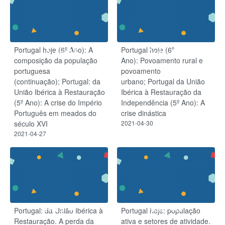
Portugal hoje (6º Ano): A
Portugal hoje (6º
Aula 45
Aula 46
composição da população
Ano): Povoamento rural e
portuguesa
povoamento
(continuação); Portugal: da
urbano; Portugal da União
União Ibérica à Restauração
Ibérica à Restauração da
(5º Ano): A crise do Império
Independência (5º Ano): A
Português em meados do
crise dinástica
século XVI
2021-04-30
2021-04-27
Aula 47
Aula 48
Portugal: da União Ibérica à
Portugal hoje: população
Restauração. A perda da
ativa e setores de atividade.