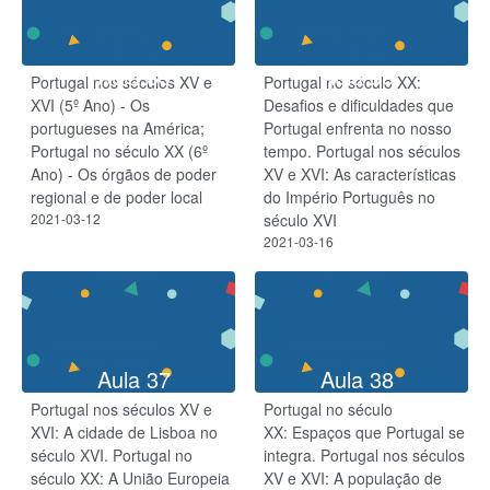
Aula 35
Aula 36
Portugal nos séculos XV e
Portugal no século XX:
XVI (5º Ano) - Os
Desafios e dificuldades que
portugueses na América;
Portugal enfrenta no nosso
Portugal no século XX (6º
tempo. Portugal nos séculos
Ano) - Os órgãos de poder
XV e XVI: As características
regional e de poder local
do Império Português no
2021-03-12
século XVI
2021-03-16
Aula 37
Aula 38
Portugal nos séculos XV e
Portugal no século
XVI: A cidade de Lisboa no
XX: Espaços que Portugal se
século XVI. Portugal no
integra. Portugal nos séculos
século XX: A União Europeia
XV e XVI: A população de