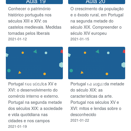
Aula 19
Aula 20
Conhecer o património
O crescimento da população
histórico português nos
e o êxodo rural, em Portugal
séculos XIII e XIV: os
na segunda metade do
castelos medievais. Medidas
século XIX. Compreender o
tomadas pelos liberais
século XIV europeu
2021-01-12
2021-01-15
Aula 21
Aula 22
Portugal nos séculos XV e
Portugal na segunda metade
XVI: o desenvolvimento do
do século XIX: as
comércio interno e externo.
características da arte.
Portugal na segunda metade
Portugal nos séculos XV e
dos séculos XIX: a sociedade
XVI: mitos e lendas sobre o
e vida quotidiana nas
desconhecido
cidades e nos campos
2021-01-22
2021-01-19