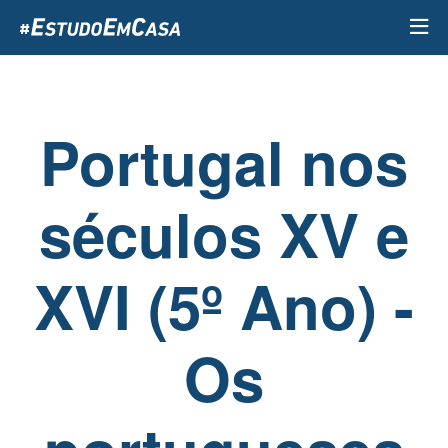
Passar
para
o
conteúdo
principal
Portugal nos
séculos XV e
XVI (5º Ano) -
Os