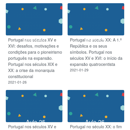
Aula 23
Aula 24
Portugal nos séculos XV e
Portugal no século XX: A 1.ª
XVI: desafios, motivações e
República e os seus
condições para o pioneirismo
símbolos. Portugal nos
português na expansão.
séculos XV e XVI: o início da
Portugal nos séculos XIX e
expansão quatrocentista
XX: a crise da monarquia
2021-01-29
constitucional
2021-01-26
Aula 25
Aula 26
Portugal nos séculos XV e
Portugal no século XX: o fim