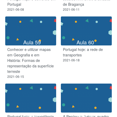
Portugal
de Bragança
2021-06-08
2021-06-11
Aula 59
Aula 60
Conhecer e utilizar mapas
Portugal hoje: a rede de
em Geografia e em
transportes
História: Formas de
2021-06-18
representação da superfície
terreste
2021-06-15
Aula 61
Aula 62
Portugal hoje: a importância
A Península Ibérica: quadro