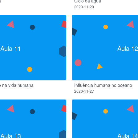
a
Ciclo da água
2020-11-20
Aula 11
Aula 12
no na vida humana
Influência humana no oceano
2020-11-27
Aula 13
Aula 14