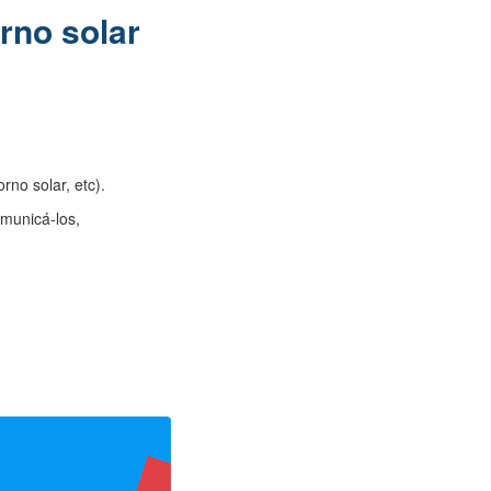
rno solar
rno solar, etc).
omunicá-los,