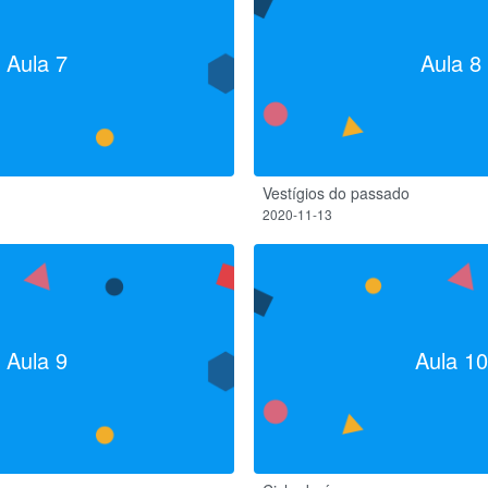
Aula 7
Aula 8
Vestígios do passado
2020-11-13
Aula 9
Aula 10