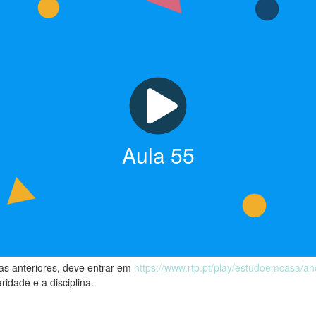
Aula
55
las anteriores, deve entrar em
https://www.rtp.pt/play/estudoemcasa/a
ridade e a disciplina.