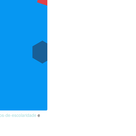
nos-de-escolaridade
e