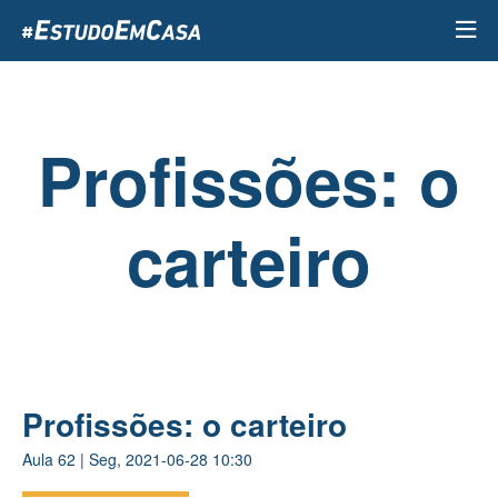
Passar
para
o
conteúdo
principal
Profissões: o
carteiro
Profissões: o carteiro
Aula
62
|
Seg, 2021-06-28 10:30