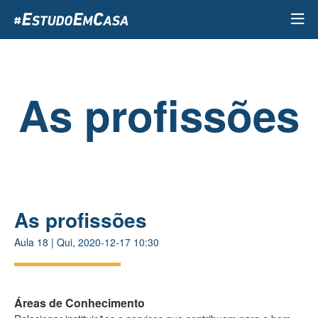
Passar
para
o
conteúdo
principal
As profissões
As profissões
Aula
18
|
Qui, 2020-12-17 10:30
Áreas de Conhecimento