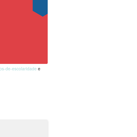
nos-de-escolaridade
e