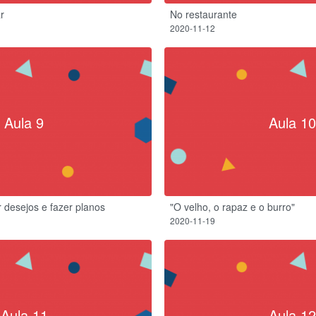
r
No restaurante
2020-11-12
Aula 9
Aula 10
r desejos e fazer planos
"O velho, o rapaz e o burro"
2020-11-19
Aula 11
Aula 12