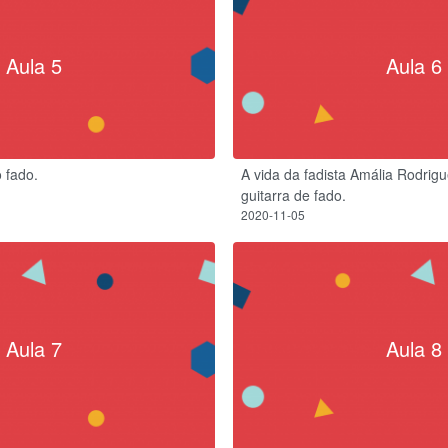
Aula 5
Aula 6
 fado.
A vida da fadista Amália Rodrig
guitarra de fado.​
2020-11-05
Aula 7
Aula 8