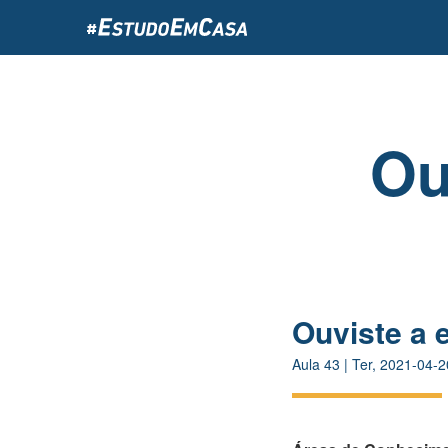
Passar
para
o
conteúdo
principal
Ou
Ouviste a 
Aula
43
|
Ter, 2021-04-2