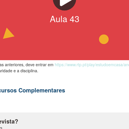
Aula
43
las anteriores, deve entrar em
https://www.rtp.pt/play/estudoemcasa/a
ridade e a disciplina.
ecursos Complementares
evista?
a?