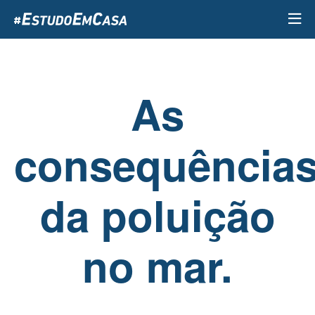
Passar
para
o
conteúdo
principal
As
consequência
da poluição
no mar.