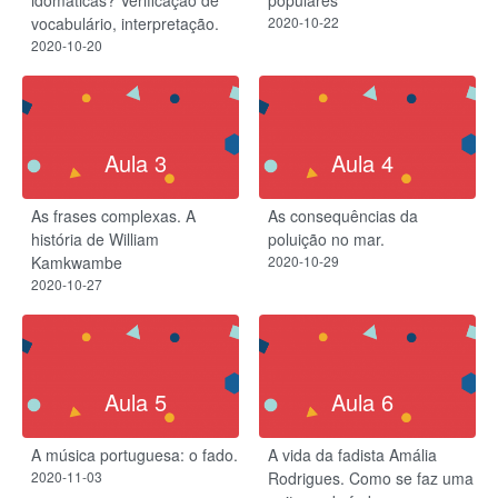
idomáticas? Verificação de
populares
vocabulário, interpretação.
2020-10-22
2020-10-20
Aula 3
Aula 4
As frases complexas. A
As consequências da
história de William
poluição no mar.
Kamkwambe
2020-10-29
2020-10-27
Aula 5
Aula 6
A música portuguesa: o fado.
A vida da fadista Amália
2020-11-03
Rodrigues.​ Como se faz uma