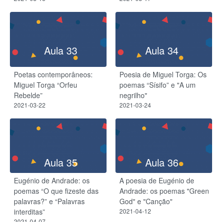
Aula 33
Aula 34
Poetas contemporâneos:
Poesia de Miguel Torga: Os
Miguel Torga “Orfeu
poemas “Sísifo” e "A um
Rebelde”
negrilho"
2021-03-22
2021-03-24
Aula 35
Aula 36
Eugénio de Andrade: os
A poesia de Eugénio de
poemas “O que fizeste das
Andrade: os poemas "Green
palavras?” e “Palavras
God" e "Canção"
interditas”
2021-04-12
2021-04-07