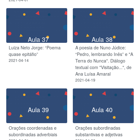
Aula 37
Aula 38
Luiza Neto Jorge: “Poema
A poesia de Nuno Júdice:
quase epitáfio”
“Pedro, lembrando Inês” e "A
2021-04-14
Terra do Nunca". Diálogo
textual com "Visitação...", de
Ana Luísa Amaral
2021-04-19
Aula 39
Aula 40
Orações coordenadas e
Orações subordinadas
subordinadas adverbiais
substantivas e adjetivas