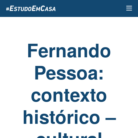
Passar
para
o
conteúdo
principal
Fernando
Pessoa:
contexto
histórico –