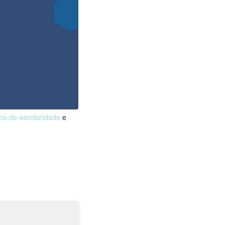
nos-de-escolaridade
e