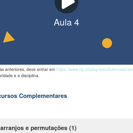
Aula
4
las anteriores, deve entrar em
https://www.rtp.pt/play/estudoemcasa/a
ridade e a disciplina.
ecursos Complementares
arranjos e permutações (1)