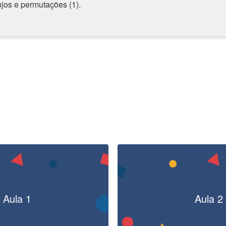
jos e permutações (1).
Aula 1
Aula 2