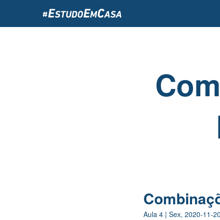
Passar
para
o
conteúdo
principal
Comb
Combinaçõe
Aula
4
|
Sex, 2020-11-2