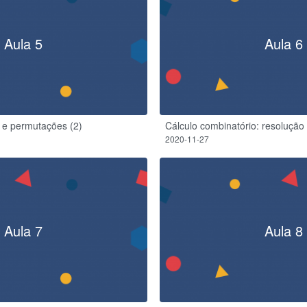
Aula 5
Aula 6
 e permutações (2)
Cálculo combinatório: resoluçã
2020-11-27
Aula 7
Aula 8