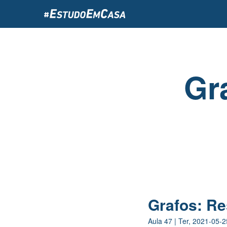
Passar
para
o
conteúdo
principal
Gr
Grafos: R
Aula
47
|
Ter, 2021-05-2