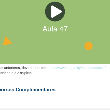
Aula
47
las anteriores, deve entrar em
https://www.rtp.pt/play/estudoemcasa/a
ridade e a disciplina.
ecursos Complementares