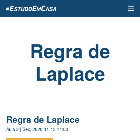
Passar
para
o
conteúdo
principal
Regra de
Laplace
Regra de Laplace
Aula
2
|
Sex, 2020-11-13 14:00