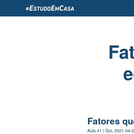
Passar
para
o
conteúdo
principal
Fa
e
Fatores qu
Aula
41
|
Qui, 2021-04-2