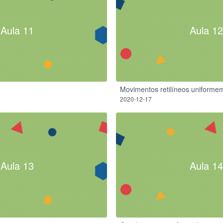
Aula 11
Aula 12
Movimentos retilíneos uniforme
2020-12-17
Aula 13
Aula 14