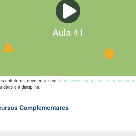
Aula
41
las anteriores, deve entrar em
https://www.rtp.pt/play/estudoemcasa/a
ridade e a disciplina.
ecursos Complementares