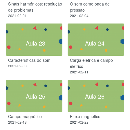
Sinais harmónicos: resolução
O som como onda de
de problemas​
pressão
2021-02-01
2021-02-04
Aula 23
Aula 24
Características do som
Carga elétrica e campo
2021-02-08
elétrico​
2021-02-11
Aula 25
Aula 26
Campo magnético
Fluxo magnético
2021-02-18
2021-02-22