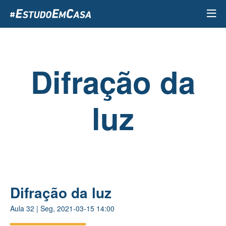
Passar
para
o
conteúdo
principal
Difração da
luz
Difração da luz
Aula
32
|
Seg, 2021-03-15 14:00