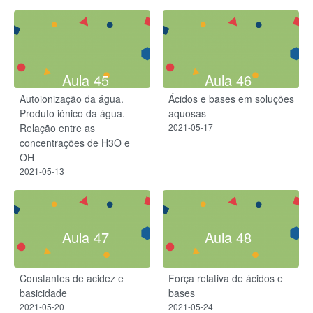
Aula 45
Aula 46
Autoionização da água.
Ácidos e bases em soluções
Produto iónico da água.
aquosas
Relação entre as
2021-05-17
concentrações de H3O e
OH-
2021-05-13
Aula 47
Aula 48
Constantes de acidez e
Força relativa de ácidos e
basicidade
bases
2021-05-20
2021-05-24