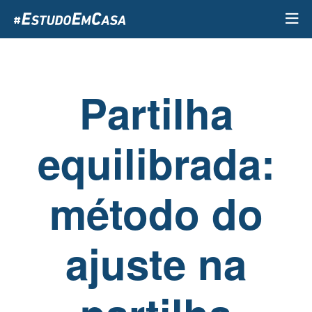
Passar
para
o
conteúdo
principal
Partilha
equilibrada:
método do
ajuste na