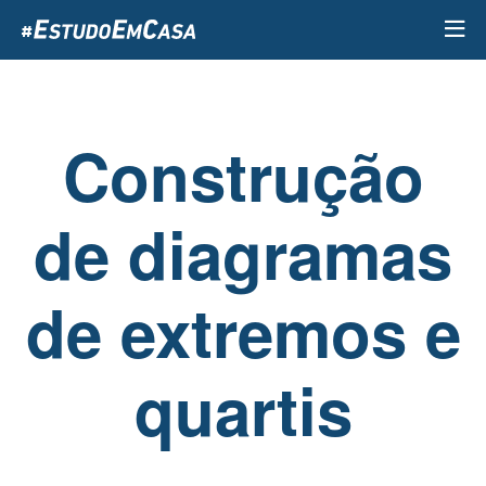
Passar
para
o
conteúdo
principal
Construção
de diagramas
de extremos e
quartis