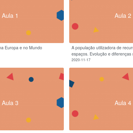
Aula 1
Aula 2
 na Europa e no Mundo
A população utilizadora de recu
espaços. Evolução e diferenças 
2020-11-17
Aula 3
Aula 4