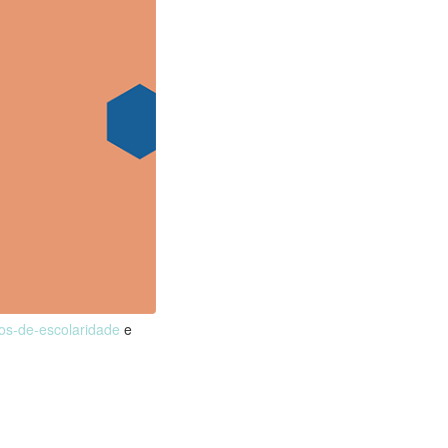
nos-de-escolaridade
e