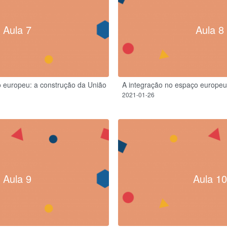
Aula 7
Aula 8
o europeu: a construção da União
A integração no espaço europeu
2021-01-26
Aula 9
Aula 10