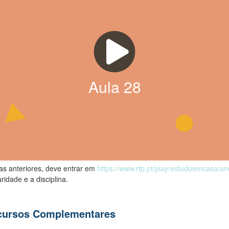
Aula
28
las anteriores, deve entrar em
https://www.rtp.pt/play/estudoemcasa/a
ridade e a disciplina.
ecursos Complementares