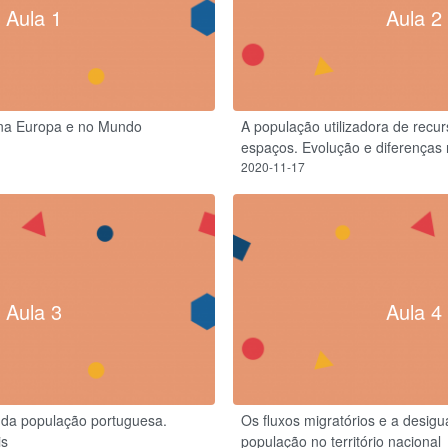
Aula 1
Aula 2
 na Europa e no Mundo
A população utilizadora de recu
espaços. Evolução e diferenças 
2020-11-17
Aula 3
Aula 4
ial da população portuguesa.
Os fluxos migratórios e a desigu
is
população no território nacional