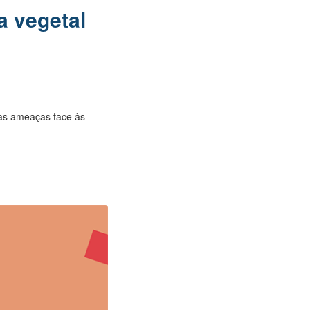
a vegetal
 as ameaças face às