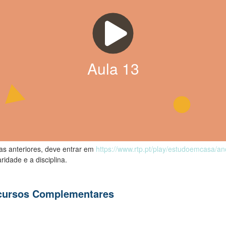
Aula
13
las anteriores, deve entrar em
https://www.rtp.pt/play/estudoemcasa/a
ridade e a disciplina.
ecursos Complementares