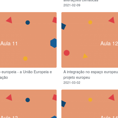
2021-02-09
Aula 11
Aula 12
 europeia - a União Europeia e
A integração no espaço europeu
zação
projeto europeu
2021-03-02
Aula 13
Aula 14