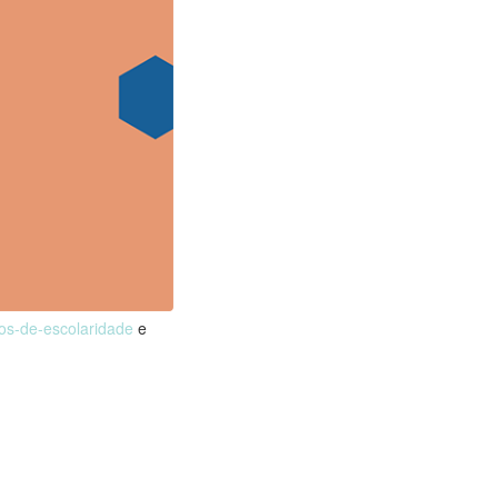
nos-de-escolaridade
e