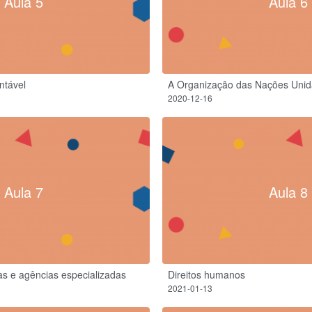
Aula 5
Aula 6
ntável
A Organização das Nações Uni
2020-12-16
Aula 7
Aula 8
s e agências especializadas
Direitos humanos
2021-01-13