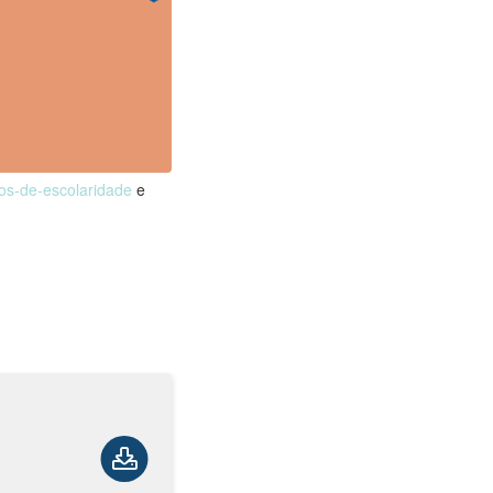
nos-de-escolaridade
e