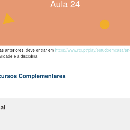
Aula
24
las anteriores, deve entrar em
https://www.rtp.pt/play/estudoemcasa/a
ridade e a disciplina.
ecursos Complementares
al