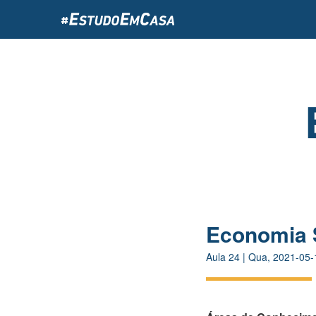
Passar
para
o
conteúdo
principal
Economia 
Aula
24
|
Qua, 2021-05-