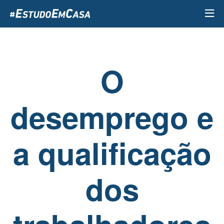
Passar
para
o
conteúdo
principal
O
desemprego e
a qualificação
dos