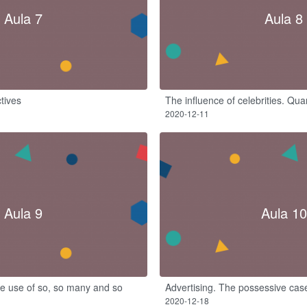
Aula 7
Aula 8
tives
The influence of celebrities. Quan
2020-12-11
Aula 9
Aula 10
he use of so, so many and so
Advertising. The possessive cas
2020-12-18