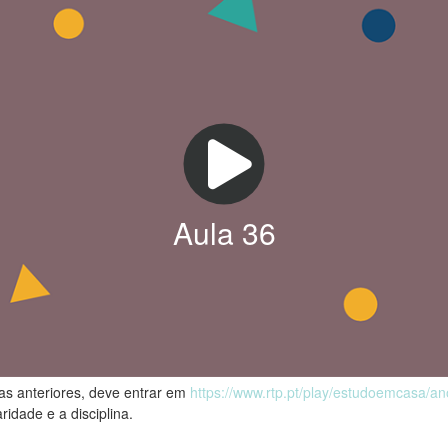
Aula
36
las anteriores, deve entrar em
https://www.rtp.pt/play/estudoemcasa/a
ridade e a disciplina.