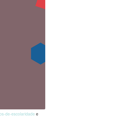
nos-de-escolaridade
e