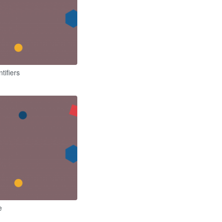
tifiers
e