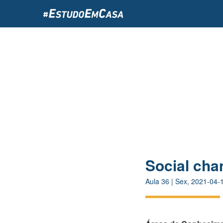
Passar
para
o
conteúdo
principal
Social cha
Aula
36
|
Sex, 2021-04-