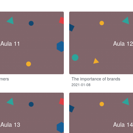
Aula 11
Aula 12
umers
The importance of brands
2021-01-08
Aula 13
Aula 14