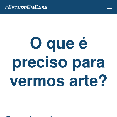
Passar
para
o
conteúdo
principal
O que é
preciso para
vermos arte?