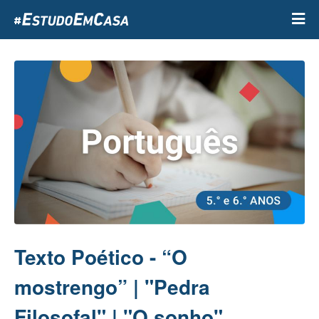
Passar
para
o
conteúdo
principal
Texto Poético - “O
mostrengo” | "Pedra
Filosofal" | "O sonho"