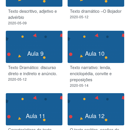
Texto descritivo, adjetivo e
Texto dramático –O Bojador
advérbio
2020-05-12
2020-05-09
Aula 9
Aula 10
Texto Dramático: discurso
Texto narrativo: lenda,
direto e indireto e anúncio.
enciclopédia, convite e
2020-05-12
preposições
2020-05-14
Aula 11
Aula 12
Características do texto
O texto poético, noções de