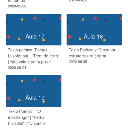
no tempo
2020-05-28
Aula 17
Aula 18
Texto poético (Poetas
Texto Poético - “O senhor
Lusófonos) | "Trem de ferro"
extraterrestre”; carta
| Não vale a pena pisar”
2020-06-05
2020-06-04
Aula 19
Texto Poético - “O
mostrengo” | "Pedra
Filosofal" | "O sonho"