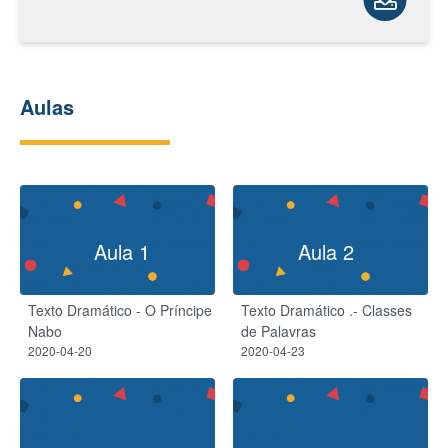
Aulas
Aula 1
Aula 2
Texto Dramático - O Príncipe
Texto Dramático .- Classes
Nabo
de Palavras
2020-04-20
2020-04-23