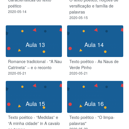
poético
versificação e família de
2020-05-14
palavras
2020-05-15
Aula 13
Aula 14
Romance tradicional - "A Nau
Texto poético - As Naus de
Catrineta” – e o reconto
Verde Pinho
2020-05-21
2020-05-21
Aula 15
Aula 16
Texto poético - “Medidas” e
Texto poético - "O limpa-
“A minha cidade” in A cavalo
palavras"
2020-05-29