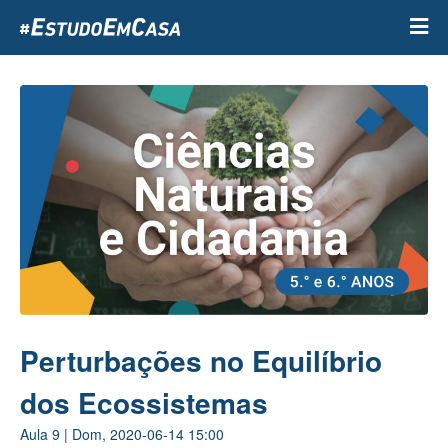
Passar
para
o
conteúdo
principal
Perturbações no Equilíbrio
dos Ecossistemas
Aula
9
|
Dom, 2020-06-14 15:00