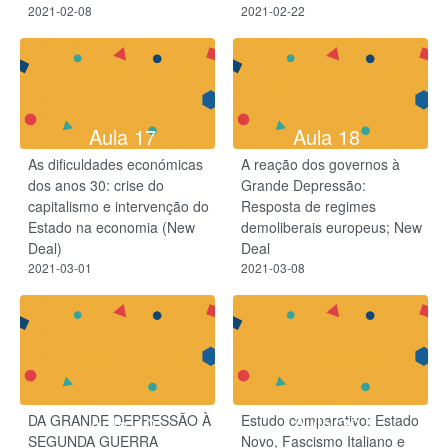
2021-02-08
2021-02-22
Aula 17
Aula 18
As dificuldades económicas
A reação dos governos à
dos anos 30: crise do
Grande Depressão:
capitalismo e intervenção do
Resposta de regimes
Estado na economia (New
demoliberais europeus; New
Deal)
Deal
2021-03-01
2021-03-08
DA GRANDE DEPRESSÃO À
Estudo comparativo: Estado
Aula 19
Aula 20
SEGUNDA GUERRA
Novo, Fascismo Italiano e