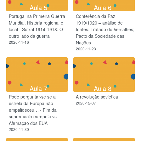
Aula 5
Aula 6
Portugal na Primeira Guerra
Conferência da Paz
Mundial. História regional e
1919/1920 – análise de
local - Seixal 1914-1918: O
fontes: Tratado de Versalhes;
outro lado da guerra
Pacto da Sociedade das
2020-11-16
Nações
2020-11-23
Aula 7
Aula 8
Pode perguntar-se se a
A revolução soviética
estrela da Europa não
2020-12-07
empalideceu… - Fim da
supremacia europeia vs.
Afirmação dos EUA
2020-11-30