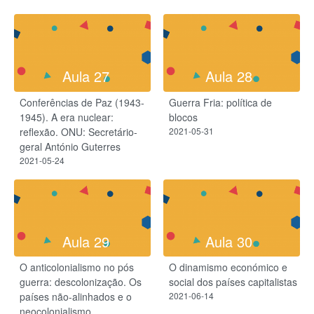
Aula 27
Aula 28
Conferências de Paz (1943-
Guerra Fria: política de
1945). A era nuclear:
blocos
reflexão. ONU: Secretário-
2021-05-31
geral António Guterres
2021-05-24
Aula 29
Aula 30
O anticolonialismo no pós
O dinamismo económico e
guerra: descolonização. Os
social dos países capitalistas
países não-alinhados e o
2021-06-14
neocolonialismo