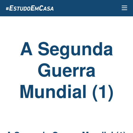
Passar
para
o
conteúdo
principal
A Segunda
Guerra
Mundial (1)