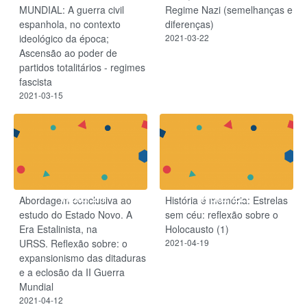
MUNDIAL: A guerra civil
Regime Nazi (semelhanças e
espanhola, no contexto
diferenças)
ideológico da época;
2021-03-22
Ascensão ao poder de
partidos totalitários - regimes
fascista
2021-03-15
Aula 21
Aula 22
Abordagem conclusiva ao
História é memória: Estrelas
estudo do Estado Novo. A
sem céu: reflexão sobre o
Era Estalinista, na
Holocausto (1)
URSS. Reflexão sobre: o
2021-04-19
expansionismo das ditaduras
e a eclosão da II Guerra
Mundial
2021-04-12