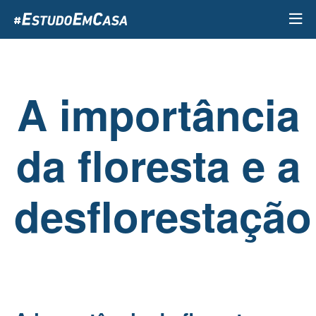
Passar
para
o
conteúdo
principal
A importância
da floresta e a
desflorestação