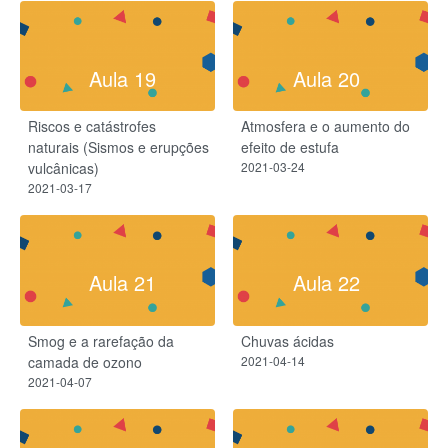
Aula 19
Aula 20
Riscos e catástrofes
Atmosfera e o aumento do
naturais (Sismos e erupções
efeito de estufa
vulcânicas)
2021-03-24
2021-03-17
Aula 21
Aula 22
Smog e a rarefação da
Chuvas ácidas
camada de ozono
2021-04-14
2021-04-07