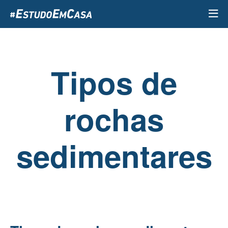
Passar
para
o
conteúdo
principal
Tipos de
rochas
sedimentares