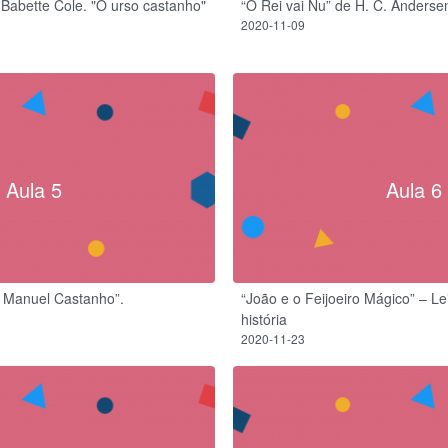
Babette Cole. "O urso castanho"
“O Rei vai Nu” de H. C. Anderse
2020-11-09
Aula 5
Aula 6
O Manuel Castanho”.
“João e o Feijoeiro Mágico” – L
história
2020-11-23