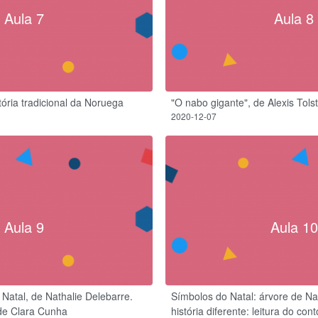
Aula 7
Aula 8
stória tradicional da Noruega
"O nabo gigante", de Alexis Tolst
2020-12-07
Aula 9
Aula 10
 Natal, de Nathalie Delebarre.
Símbolos do Natal: árvore de Nat
 de Clara Cunha
história diferente: leitura do c