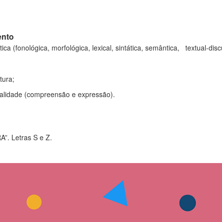
ento
a (fonológica, morfológica, lexical, sintática, semântica, textual-disc
ura;
idade (compreensão e expressão).
. Letras S e Z.