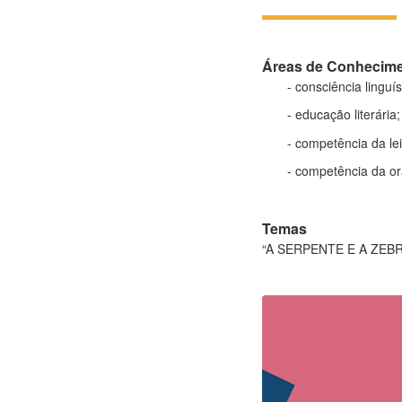
Áreas de Conhecim
- consciência linguístic
- educação literária;
- competência da leit
- competência da oral
Temas
“A SERPENTE E A ZEBRA”