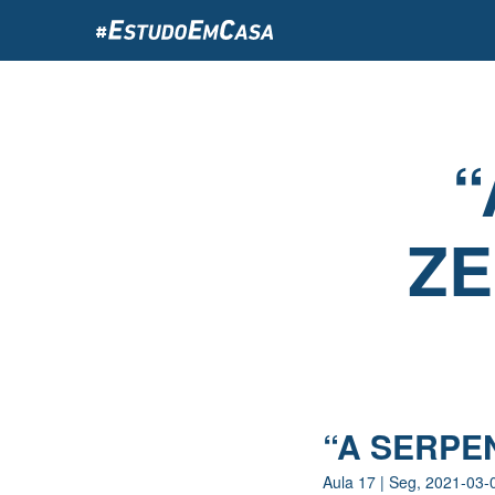
Passar
para
o
conteúdo
principal
“
ZE
“A SERPEN
Aula
17
|
Seg, 2021-03-