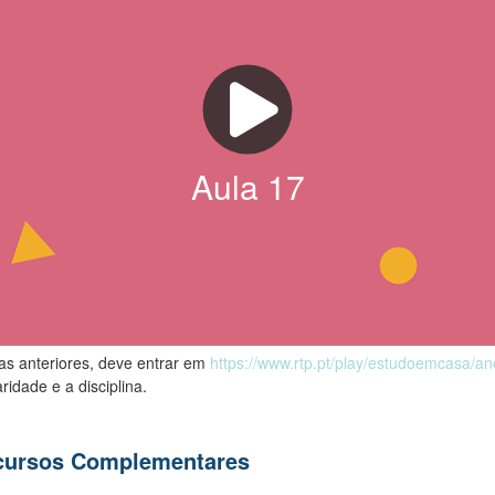
Aula
17
las anteriores, deve entrar em
https://www.rtp.pt/play/estudoemcasa/a
ridade e a disciplina.
ecursos Complementares