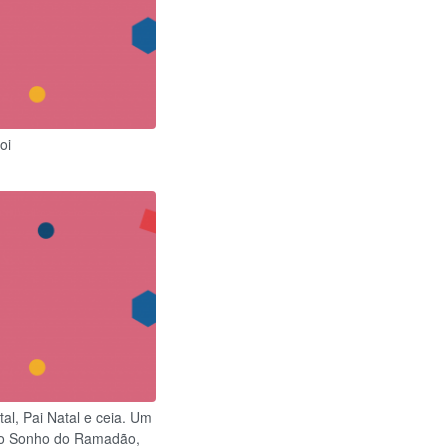
oi
al, Pai Natal e ceia. Um
onto Sonho do Ramadão,