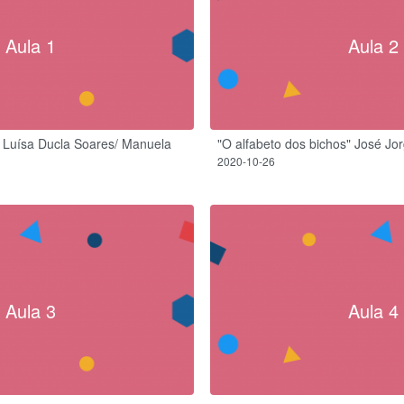
Aula 1
Aula 2
- Luísa Ducla Soares/ Manuela
"O alfabeto dos bichos" José Jor
2020-10-26
Aula 3
Aula 4