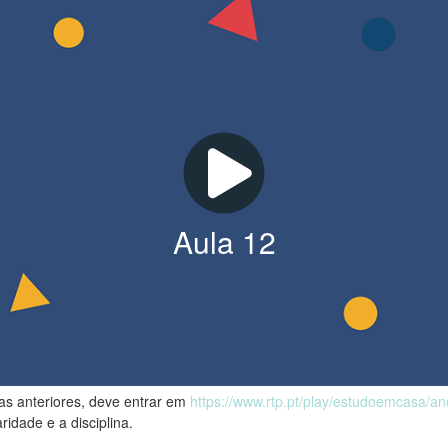
Aula
12
las anteriores, deve entrar em
https://www.rtp.pt/play/estudoemcasa/a
ridade e a disciplina.