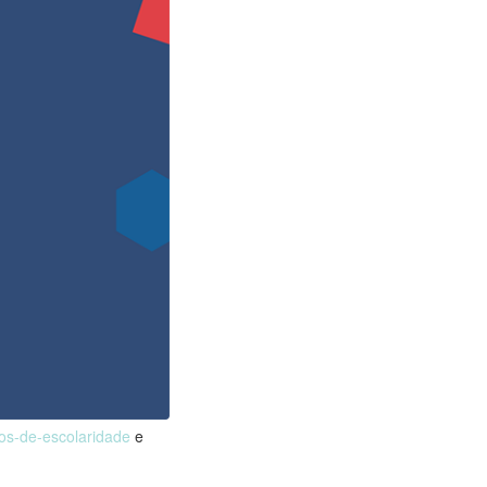
nos-de-escolaridade
e