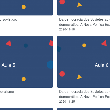
soviético.​
Da democracia dos Sovietes ao 
democrático. A Nova Política E
2020-11-18
Aula 5
Aula 6
beralismo
Da democracia dos Sovietes ao 
democrático. A Nova Política Ec
2020-11-25