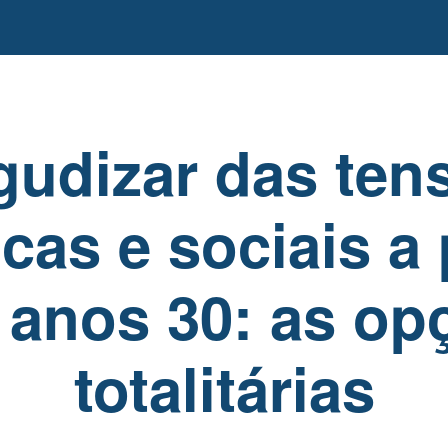
gudizar das ten
icas e sociais a 
 anos 30: as op
totalitárias