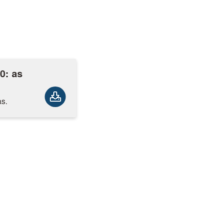
0: as
as.