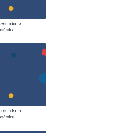
centralismo
conómica
centralismo
onómica.​