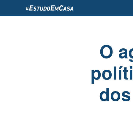
Passar
para
o
conteúdo
principal
O a
polít
dos