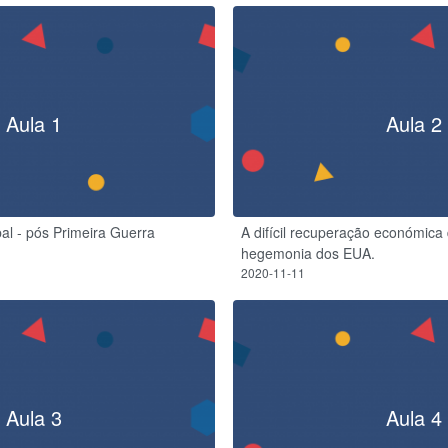
Aula 1
Aula 2
bal - pós Primeira Guerra
A difícil recuperação económica
hegemonia dos EUA.
2020-11-11
Aula 3
Aula 4