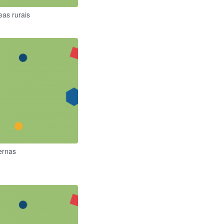
as rurais
ernas