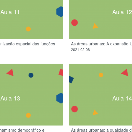
Aula 11
Aula 12
nização espacial das funções
As áreas urbanas: A expansão 
2021-02-08
Aula 13
Aula 14
inamismo demográfico e
As áreas urbanas: a qualidade d