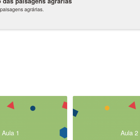
o das paisagens agrárias
 paisagens agrárias.
Aula 1
Aula 2