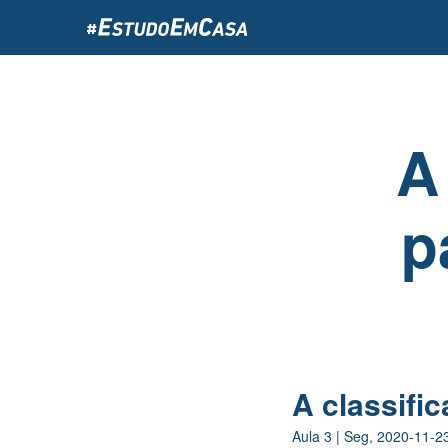
Passar
para
o
conteúdo
principal
A
p
A classifi
Aula
3
|
Seg, 2020-11-2