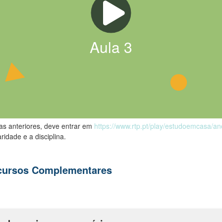
Aula
3
las anteriores, deve entrar em
https://www.rtp.pt/play/estudoemcasa/a
ridade e a disciplina.
ecursos Complementares