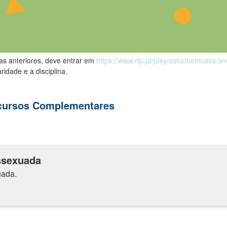
las anteriores, deve entrar em
https://www.rtp.pt/play/estudoemcasa/a
ridade e a disciplina.
ecursos Complementares
ssexuada
ada.