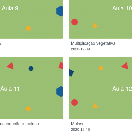
Aula 9
Aula 10
a
Multiplicação vegetativa
2020-12-09
Aula 11
Aula 12
fecundação e meiose
Meiose
2020-12-16