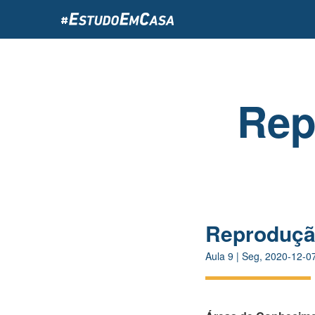
Passar
para
o
conteúdo
principal
Rep
Reproduçã
Aula
9
|
Seg, 2020-12-0