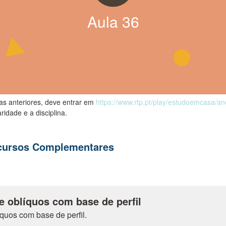
Aula
36
las anteriores, deve entrar em
https://www.rtp.pt/play/estudoemcasa/a
ridade e a disciplina.
ecursos Complementares
e oblíquos com base de perfil
íquos com base de perfil.