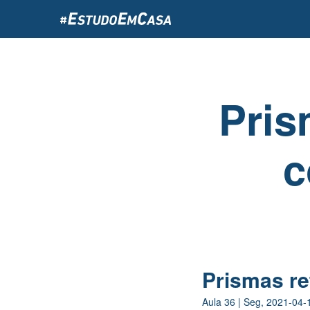
Passar
para
o
conteúdo
principal
Pris
c
Prismas re
Aula
36
|
Seg, 2021-04-