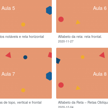
Aula 5
Aula 6
os notáveis e reta horizontal
Alfabeto da reta: reta frontal.
2020-11-27
Aula 7
Aula 8
 de topo, vertical e frontal
Alfabeto da Reta – Retas Oblíqua
2020-12-04