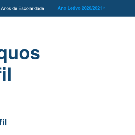
Ano Letivo 2020/2021
Anos de Escolaridade
íquos
il
il