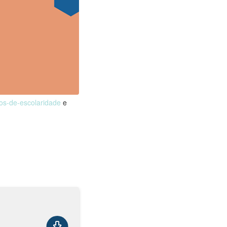
nos-de-escolaridade
e