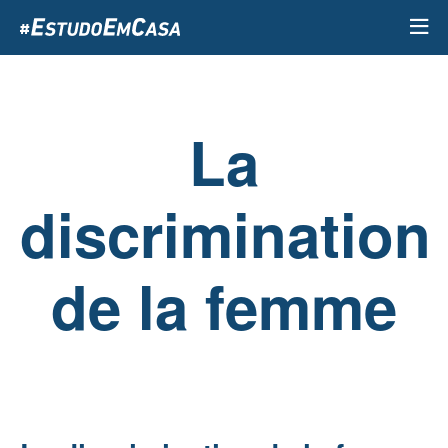
Passar
para
o
conteúdo
principal
La
discrimination
de la femme