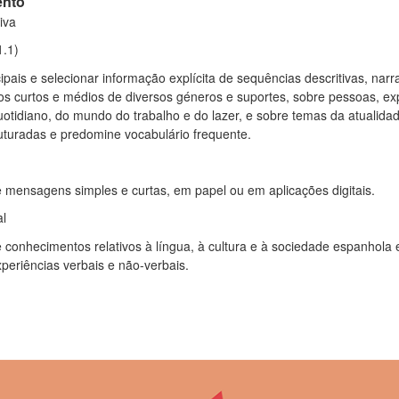
ento
iva
1.1)
ncipais e selecionar informação explícita de sequências descritivas, narra
os curtos e médios de diversos géneros e suportes, sobre pessoas, exp
uotidiano, do mundo do trabalho e do lazer, e sobre temas da atualida
uturadas e predomine vocabulário frequente.
e mensagens simples e curtas, em papel ou em aplicações digitais.
al
 conhecimentos relativos à língua, à cultura e à sociedade espanhola
periências verbais e não-verbais.