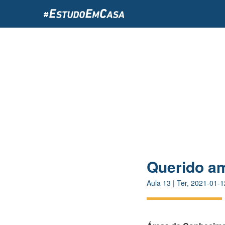
Passar
para
o
conteúdo
principal
Querido a
Aula
13
|
Ter, 2021-01-1