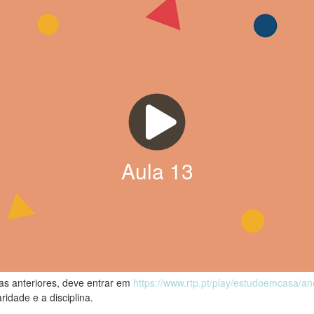
Aula
13
las anteriores, deve entrar em
https://www.rtp.pt/play/estudoemcasa/a
ridade e a disciplina.