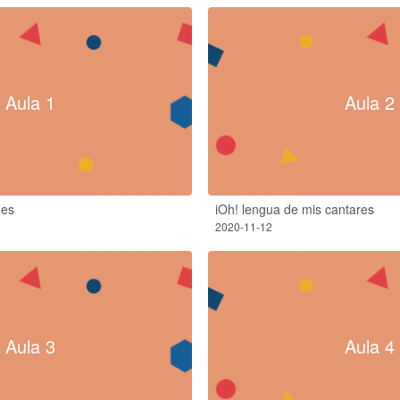
Aula 1
Aula 2
nes
iOh! lengua de mis cantares
2020-11-12
Aula 3
Aula 4