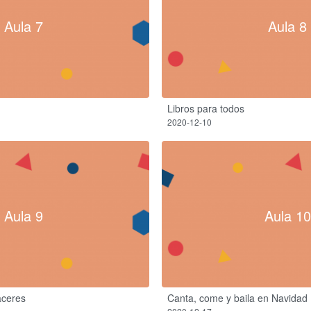
Aula 7
Aula 8
Libros para todos
2020-12-10
Aula 9
Aula 10
aceres
Canta, come y baila en Navidad