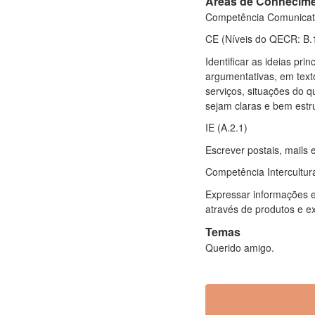
Áreas de Conhecim
Competência Comunicat
CE (Níveis do QECR: B.
Identificar as ideias pri
argumentativas, em text
serviços, situações do q
sejam claras e bem estr
IE (A.2.1)
Escrever postais, mails 
Competência Intercultur
Expressar informações e
através de produtos e ex
Temas
Querido amigo.