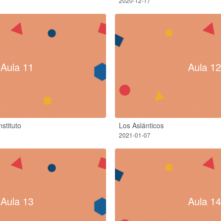
2020-12-17
Aula 11
Aula 12
nstituto
Los Aslánticos
2021-01-07
Aula 13
Aula 14