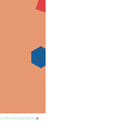
nos-de-escolaridade
e