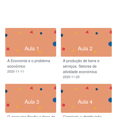
Aula 1
Aula 2
A Economia e o problema
A produção de bens e
económico
serviços. Setores de
2020-11-11
atividade económica
2020-11-20
Aula 3
Aula 4
O consumo​ Noção e tipos de
Comércio e distribuição