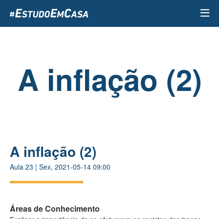
Passar
para
o
conteúdo
principal
A inflação (2)
A inflação (2)
Aula
23
|
Sex, 2021-05-14 09:00
Áreas de Conhecimento