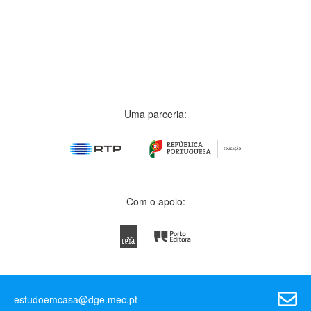
Uma parceria:
Com o apoio:
estudoemcasa@dge.mec.pt