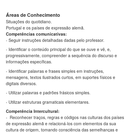
Áreas de Conhecimento
Situações do quotidiano.
Portugal e os países de expressão alemã.
Competências comunicativas:
- Seguir instruções detalhadas dadas pelo professor.
- Identificar o conteúdo principal do que se ouve e vê, e,
progressivamente, compreender a sequência do discurso e
informações específicas.
- Identificar palavras e frases simples em instruções,
mensagens, textos ilustrados curtos, em suportes físicos e
digitais diversos.
- Utilizar palavras e padrões frásicos simples.
- Utilizar estruturas gramaticais elementares.
Competência Intercultural:
- Reconhecer traços, regras e códigos nas culturas dos países
de expressão alemã e relacioná-los com elementos da sua
cultura de origem, tomando consciência das semelhanças e