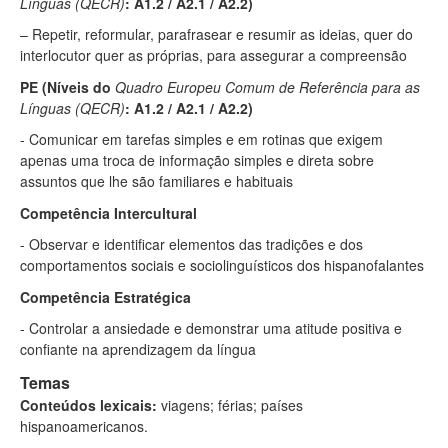
Línguas (QECR)
: A1.2 / A2.1 / A2.2)
– R
epetir, reformular, parafrasear e resumir as ideias, quer do
interlocutor quer as própria
s, para assegurar a compreensão
PE
(Níveis do
Quadro Europeu Comum de Referência para as
Línguas (QECR)
: A1.2 / A2.1 / A2.2)
- C
omunicar em tarefas simples e em rotinas que exigem
apenas uma troca de informação simples e direta sobre
assuntos que
lhe são familiares e habituais
Competência
Intercultural
- Observar e identificar elementos das tradições e dos
comportamentos sociais e sociol
inguísticos dos hispanofalantes
Competência E
stratégica
- Controlar a ansiedade e demonstrar uma atitude positiva e
conf
iante na aprendizagem da língua
Temas
Conteúdos lexicais
:
viagens
;
férias
;
países
hispanoamericanos.