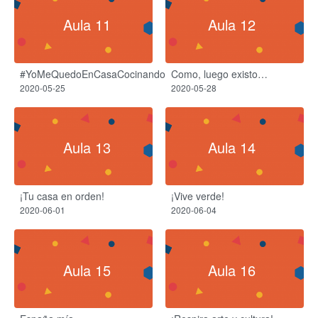
Aula 11
Aula 12
#YoMeQuedoEnCasaCocinando
Como, luego existo…
2020-05-25
2020-05-28
Aula 13
Aula 14
¡Tu casa en orden!
¡Vive verde!
2020-06-01
2020-06-04
Aula 15
Aula 16