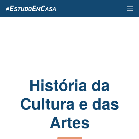
Passar
para
o
conteúdo
principal
História da
Cultura e das
Artes